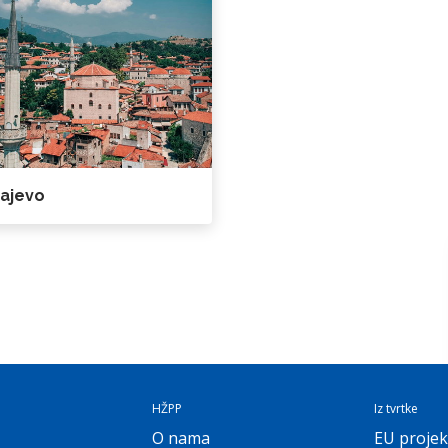
ajevo
HŽPP
Iz tvrtke
O nama
EU projek