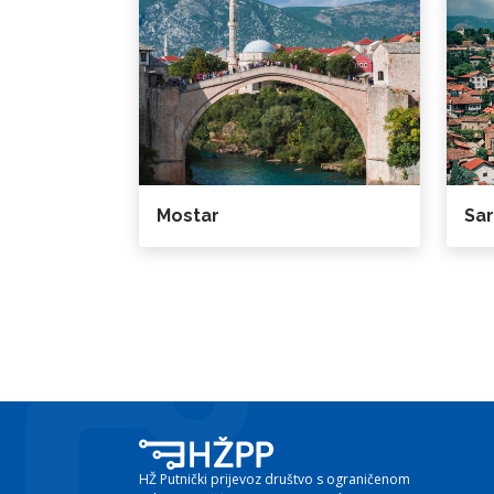
Mostar
Sar
HŽ Putnički prijevoz društvo s ograničenom