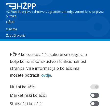
HŽ Putnički prijevoz društvo s ograničenom odgovornošću za prijevoz
putnika
HŽPP
O nama
Zapošljavanje
Planovi i izvještaji
Javna nabava
Iz tvrtke
HŽPP koristi kolačiće kako bi se osiguralo
bolje korisničko iskustvo i funkcionalnost
EU projekti
Train'n'Green
stranica. Više informacija o kolačićima
Vijesti
možete potražiti
ovdje
.
Zakup i ostale usluge
Ostalo
Nužni kolačići
Oglašavanje
Marketinški kolačići
Najčešća pitanja
Statistički kolačići
Pristup informacijama