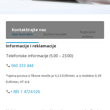
Kontaktirajte nas
Regionalne
Opći kontakti
Službeni kontakti
jedinice
Informacije i reklamacije
Telefonske informacije (5.00 – 23.00):
call
060 333 444
*cijena poziva iz fiksne mreže je 0,23 EUR/min, a iz mobilne 0,39
EUR/min, HT d.d.
call
+385
1 4724 026