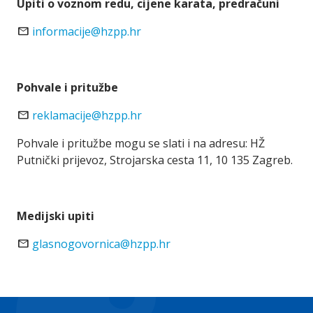
Upiti o voznom redu, cijene karata, predračuni
mail
informacije@hzpp.hr
Pohvale i pritužbe
mail
reklamacije@hzpp.hr
Pohvale i pritužbe mogu se slati i na adresu: HŽ
Putnički prijevoz, Strojarska cesta 11, 10 135 Zagreb.
Medijski upiti
mail
glasnogovornica@hzpp.hr