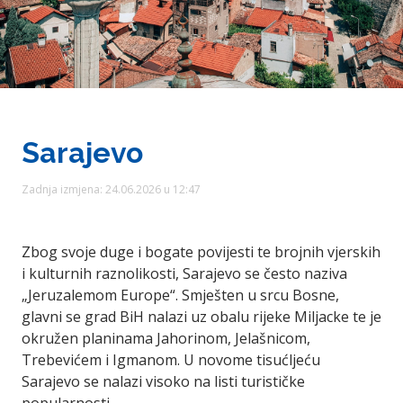
Sarajevo
Zadnja izmjena: 24.06.2026 u 12:47
Zbog svoje duge i bogate povijesti te brojnih vjerskih
i kulturnih raznolikosti, Sarajevo se često naziva
„Jeruzalemom Europe“. Smješten u srcu Bosne,
glavni se grad BiH nalazi uz obalu rijeke Miljacke te je
okružen planinama Jahorinom, Jelašnicom,
Trebevićem i Igmanom. U novome tisućljeću
Sarajevo se nalazi visoko na listi turističke