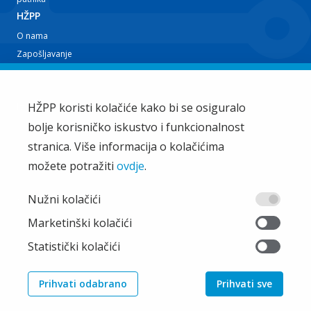
HŽPP
O nama
Zapošljavanje
Planovi i izvještaji
Javna nabava
Iz tvrtke
HŽPP koristi kolačiće kako bi se osiguralo
bolje korisničko iskustvo i funkcionalnost
EU projekti
Train'n'Green
stranica. Više informacija o kolačićima
Vijesti
možete potražiti
ovdje
.
Zakup i ostale usluge
Ostalo
Nužni kolačići
Oglašavanje
Marketinški kolačići
Najčešća pitanja
Statistički kolačići
Pristup informacijama
Pravila privatnosti
Prihvati odabrano
Prihvati sve