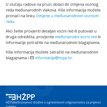
U slučaju radova na pruzi, dolazi do izmjena voznog
reda međunarodnih vlakova. Više informacija možete
pronaći na linku
Izmjene u međunarodnom voznom
redu
.
Ako želite provjeriti detaljan vozni red ili putovati u
druga odredišta, provjerite
međunarodni vozni red
ili
informacije potražite na međunarodnim blagajnama.
Više informacija možete zatražiti na međunarodnim
blagajnama i
email
informacije@hzpp.hr
.
HŽ Putnički prijevoz društvo s ograničenom odgovornošću za prijevoz
putnika