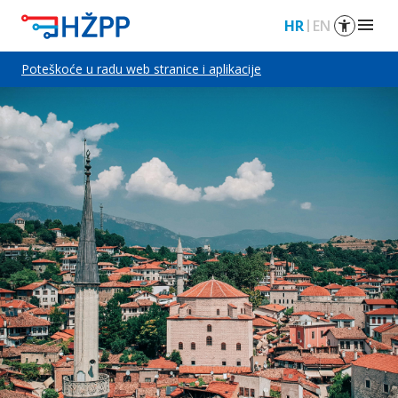
menu
HR
EN
Poteškoće u radu web stranice i aplikacije