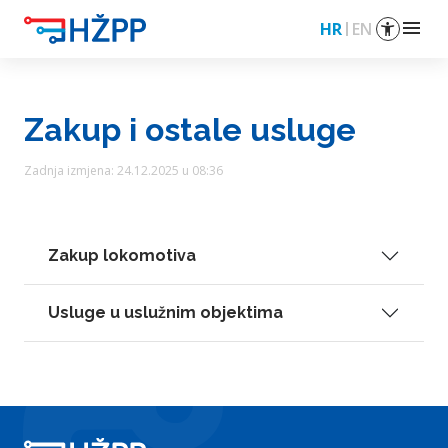
menu
HR
EN
Zakup i ostale usluge
Zadnja izmjena: 24.12.2025 u 08:36
Zakup lokomotiva
Usluge u uslužnim objektima