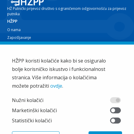
HŽ Putnički prijevoz društvo s ograničenom odgovornošću za prijevoz
putnika
HŽPP
O nama
Zapošljavanje
Planovi i izvještaji
Javna nabava
Iz tvrtke
HŽPP koristi kolačiće kako bi se osiguralo
bolje korisničko iskustvo i funkcionalnost
EU projekti
Train'n'Green
stranica. Više informacija o kolačićima
Vijesti
možete potražiti
ovdje
.
Zakup i ostale usluge
Ostalo
Nužni kolačići
Oglašavanje
Marketinški kolačići
Najčešća pitanja
Statistički kolačići
Pristup informacijama
Pravila privatnosti