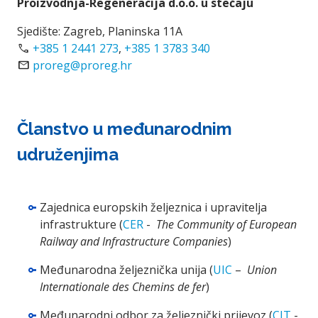
Proizvodnja-Regeneracija d.o.o. u stečaju
Sjedište: Zagreb, Planinska 11A
call
+385 1 2441 273
,
+385 1 3783 340
mail
proreg@proreg.hr
Članstvo u međunarodnim
udruženjima
Zajednica europskih željeznica i upravitelja
infrastrukture (
CER
-
The Community of European
Railway and Infrastructure Companies
)
Međunarodna željeznička unija (
UIC
–
Union
Internationale des Chemins de fer
)
Međunarodni odbor za željeznički prijevoz (
CIT
-