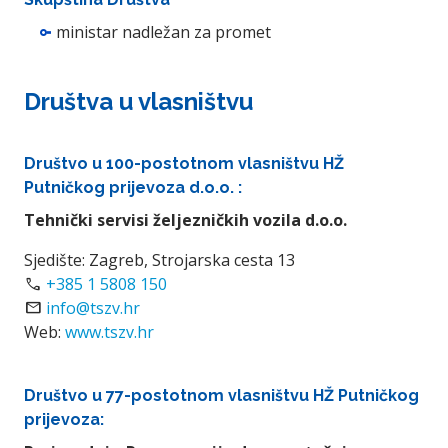
ministar nadležan za promet
Društva u vlasništvu
Društvo u 100-postotnom vlasništvu HŽ
Putničkog prijevoza d.o.o. :
Tehnički servisi željezničkih vozila d.o.o.
Sjedište: Zagreb, Strojarska cesta 13
call
+385 1 5808 150
mail
info@tszv.hr
Web:
www.tszv.hr
Društvo u 77-postotnom vlasništvu HŽ Putničkog
prijevoza: