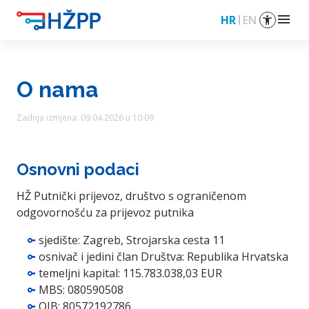
menu
HR
EN
O nama
Zadnja izmjena: 09.04.2026 u 10:09
Osnovni podaci
HŽ Putnički prijevoz, društvo s ograničenom
odgovornošću za prijevoz putnika
sjedište: Zagreb, Strojarska cesta 11
osnivač i jedini član Društva: Republika Hrvatska
temeljni kapital: 115.783.038,03 EUR
MBS: 080590508
OIB: 80572192786