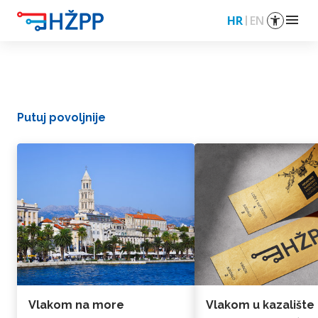
menu
HR
EN
Putuj povoljnije
Vlakom na more
Vlakom u kazalište