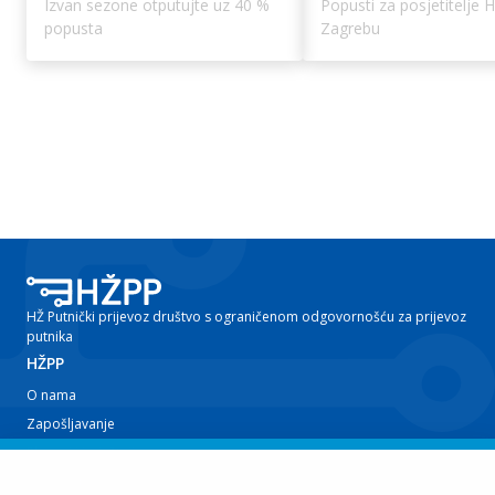
Izvan sezone otputujte uz 40 %
Popusti za posjetitelje 
popusta
Zagrebu
HŽ Putnički prijevoz društvo s ograničenom odgovornošću za prijevoz
putnika
HŽPP
O nama
Zapošljavanje
Planovi i izvještaji
Javna nabava