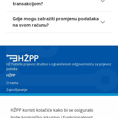
transakcijom?
Gdje mogu zatražiti promjenu podataka
na svom računu?
HŽ Putnički prijevoz društvo s ograničenom odgovornošću za prijevoz
putnika
HŽPP
O nama
Zapošljavanje
Planovi i izvještaji
Javna nabava
Iz tvrtke
HŽPP koristi kolačiće kako bi se osiguralo
bolje korisničko iskustvo i funkcionalnost
EU projekti