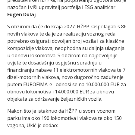
predstavnike HŽPP-a, na potpisivanju ugovora bio je
nazočan i viši upravitelj portfelja i ESG analitičar
Eugen Dulaj
.
S obzirom da će do kraja 2027. HŽPP raspolagati s 86
novih vlakova te da je za realizaciju voznog reda
potrebno osigurati dovoljan broj vozila i za klasične
kompozicije vlakova, neophodna su daljnja ulaganja
u obnovu lokomotiva. S obzirom na najpovoljnije
uvjete te dosadašnju uspješnu suradnju u
financiranju nabave 11 elektromotornih vlakova te 7
dizel-motornih vlakova, novo dugoročno zaduženje
putem EUROFIMA-e odnosi se na 10.000.000 EUR za
obnovu lokomotiva i 14.000.000 EUR za obnovu
objekata za održavanje željezničkih vozila.
Nakon što je istaknuo da HŽPP u svom voznom
parku ima oko 190 lokomotiva i vlakova te oko 150
vagona, Ukić je dodao: