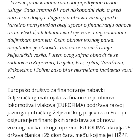
- Investicijama kontinuirano unaprjeđujemo razinu
usluge. Sada imamo 61 novi niskopodni vlak, a pred
nama su i daljnja ulaganja u obnovu voznog parka.
Izuzetno nam je važan ovaj ugovor o financiranju obnove
osam električnih lokomotiva koje voze u regionalnom i
daljinskom prometu. Osim obnove voznog parka,
neophodno je obnoviti i radionice za održavanje
željezničkih vozila. Putem ovog zajma obnovit će se
radionice u Koprivnici, Osijeku, Puli, Splitu, Varaždinu,
Vinkovcima i Solinu kako bi se nesmetano izvršavao vozni
red.
Europsko društvo za financiranje nabavki
željezničkog materijala za financiranje obnove
lokomotiva i vlakova (EUROFIMA) podržava razvoj
javnoga putničkog željezničkog prijevoza u Europi
osiguranjem financijskih sredstava za obnovu
voznog parka i druge opreme. EUROFIMA okuplja 25
država članica i 26 dioničara, među kojima je i HŽPP.