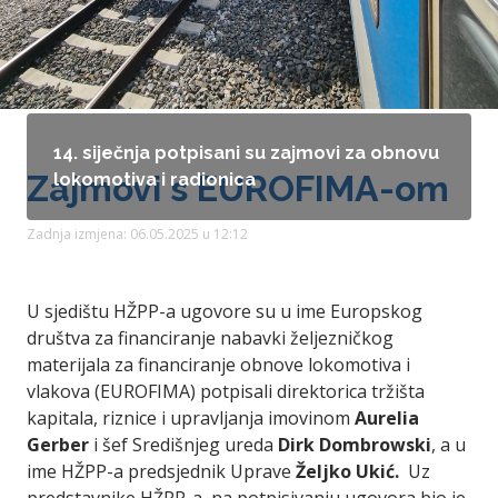
14. siječnja potpisani su zajmovi za obnovu
Zajmovi s EUROFIMA-om
lokomotiva i radionica
Zadnja izmjena: 06.05.2025 u 12:12
U sjedištu HŽPP-a ugovore su u ime Europskog
društva za financiranje nabavki željezničkog
materijala za financiranje obnove lokomotiva i
vlakova (EUROFIMA) potpisali direktorica tržišta
kapitala, riznice i upravljanja imovinom
Aurelia
Gerber
i šef Središnjeg ureda
Dirk Dombrowski
, a u
ime HŽPP-a predsjednik Uprave
Željko Ukić.
Uz