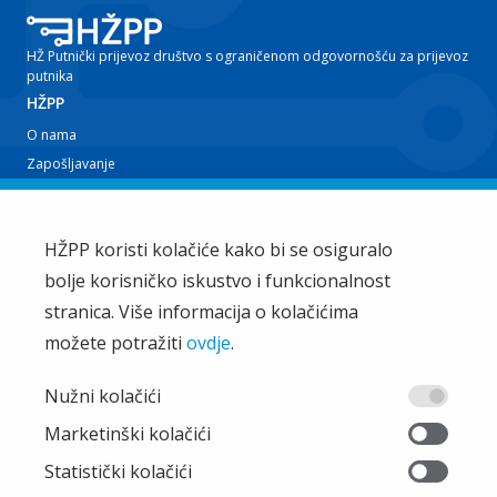
HŽ Putnički prijevoz društvo s ograničenom odgovornošću za prijevoz
putnika
HŽPP
O nama
Zapošljavanje
Planovi i izvještaji
Javna nabava
Iz tvrtke
HŽPP koristi kolačiće kako bi se osiguralo
bolje korisničko iskustvo i funkcionalnost
EU projekti
Train'n'Green
stranica. Više informacija o kolačićima
Vijesti
možete potražiti
ovdje
.
Zakup i ostale usluge
Ostalo
Nužni kolačići
Oglašavanje
Marketinški kolačići
Najčešća pitanja
Statistički kolačići
Pristup informacijama