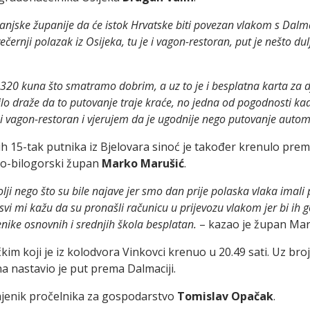
baranjske županije da će istok Hrvatske biti povezan vlakom s Dal
černji polazak iz Osijeka, tu je i vagon-restoran, put je nešto du
 320 kuna što smatramo dobrim, a uz to je i besplatna karta za d
 bilo draže da to putovanje traje kraće, no jedna od pogodnosti 
je i vagon-restoran i vjerujem da je ugodnije nego putovanje aut
vih 15-tak putnika iz Bjelovara sinoć je također krenulo prema
ko-bilogorski župan
Marko Marušić
.
bolji nego što su bile najave jer smo dan prije polaska vlaka imali
i mi kažu da su pronašli računicu u prijevozu vlakom jer bi ih gor
učenike osnovnih i srednjih škola besplatan.
– kazao je župan Mar
kim koji je iz kolodvora Vinkovci krenuo u 20.49 sati. Uz br
a nastavio je put prema Dalmaciji.
mjenik pročelnika za gospodarstvo
Tomislav Opačak
.