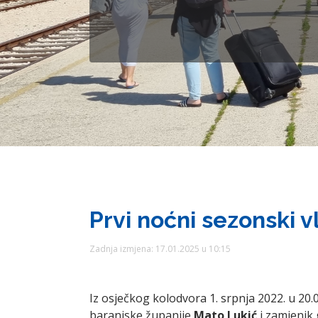
Prvi noćni sezonski v
Zadnja izmjena: 17.01.2025 u 10:15
Iz osječkog kolodvora 1. srpnja 2022. u 20.
baranjske županije
Mato Lukić
i zamjenik