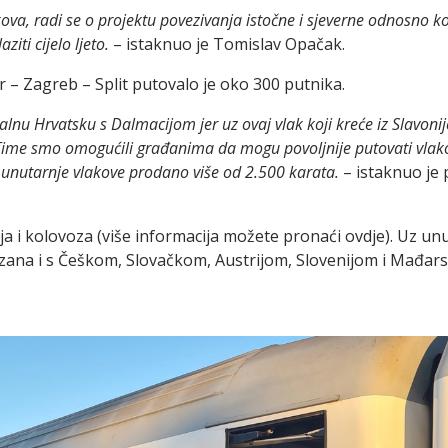
ova, radi se o projektu povezivanja istočne i sjeverne odnosno 
ziti cijelo ljeto.
– istaknuo je Tomislav Opačak.
ar – Zagreb – Split putovalo je oko 300 putnika.
nu Hrvatsku s Dalmacijom jer uz ovaj vlak koji kreće iz Slavonije
ime smo omogućili građanima da mogu povoljnije putovati vlakom.
e unutarnje vlakove prodano više od 2.500 karata.
– istaknuo je
ja i kolovoza (više informacija možete pronaći ovdje). Uz un
na i s Češkom, Slovačkom, Austrijom, Slovenijom i Mađar