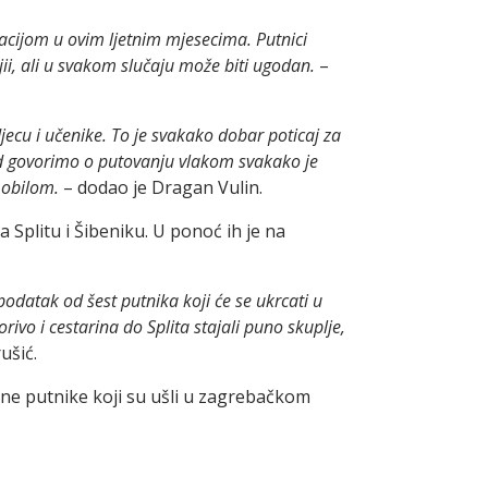
macijom u ovim ljetnim mjesecima. Putnici
ljii, ali u svakom slučaju može biti ugodan.
–
jecu i učenike. To je svakako dobar poticaj za
kad govorimo o putovanju vlakom svakako je
omobilom.
– dodao je Dragan Vulin.
 Splitu i Šibeniku. U ponoć ih je na
 podatak od šest putnika koji će se ukrcati u
ivo i cestarina do Splita stajali puno skuplje,
ušić.
ojne putnike koji su ušli u zagrebačkom