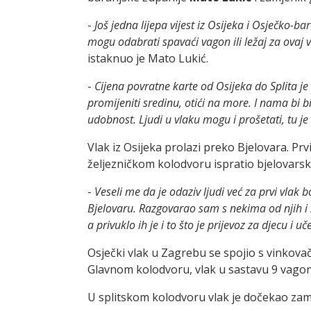
-
Još jedna lijepa vijest iz Osijeka i Osječko-
mogu odabrati spavaći vagon ili ležaj za ovaj ve
istaknuo je Mato Lukić.
-
Cijena povratne karte od Osijeka do Splita je
promijeniti sredinu, otići na more. I nama bi
udobnost. Ljudi u vlaku mogu i prošetati, tu 
Vlak iz Osijeka prolazi preko Bjelovara. Pr
željezničkom kolodvoru ispratio bjelovars
-
Veseli me da je odaziv ljudi već za prvi vlak 
Bjelovaru. Razgovarao sam s nekima od njih i sv
a privuklo ih je i to što je prijevoz za djecu i 
Osječki vlak u Zagrebu se spojio s vinkovač
Glavnom kolodvoru, vlak u sastavu 9 vagon
U splitskom kolodvoru vlak je dočekao za