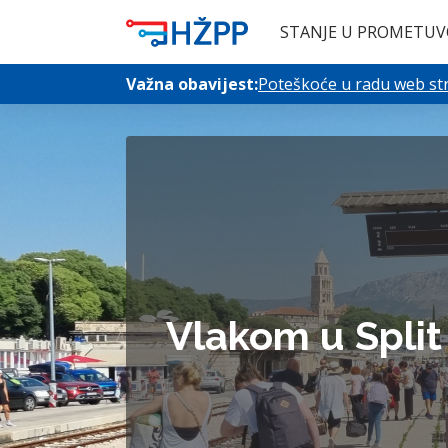
STANJE U PROMETU
V
Važna obavijest:
Poteškoće u radu web stra
Vlakom u Split