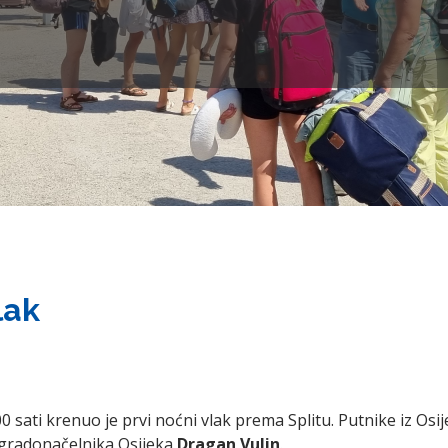
lak
00 sati krenuo je prvi noćni vlak prema Splitu. Putnike iz Osi
 gradonačelnika Osijeka
Dragan Vulin
.