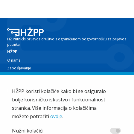
HŽ Putnički prijevoz društvo s ograničenom odgovornošću za prijevoz
putnika
HŽPP
O nama
Zapošljavanje
Planovi i izvještaji
Javna nabava
Iz tvrtke
HŽPP koristi kolačiće kako bi se osiguralo
bolje korisničko iskustvo i funkcionalnost
EU projekti
Train'n'Green
stranica. Više informacija o kolačićima
Vijesti
možete potražiti
ovdje
.
Zakup i ostale usluge
Ostalo
Nužni kolačići