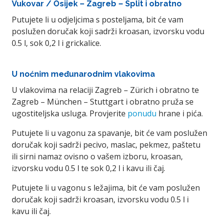
Vukovar / Osijek – Zagreb – Split i obratno
Putujete li u odjeljcima s posteljama, bit će vam
poslužen doručak koji sadrži kroasan, izvorsku vodu
0.5 l, sok 0,2 l i grickalice.
U noćnim međunarodnim vlakovima
U vlakovima na relaciji Zagreb – Zürich i obratno te
Zagreb – München – Stuttgart i obratno pruža se
ugostiteljska usluga. Provjerite
ponudu
hrane i pića.
Putujete li u vagonu za spavanje, bit će vam poslužen
doručak koji sadrži pecivo, maslac, pekmez, paštetu
ili sirni namaz ovisno o vašem izboru, kroasan,
izvorsku vodu 0.5 l te sok 0,2 l i kavu ili čaj.
Putujete li u vagonu s ležajima, bit će vam poslužen
doručak koji sadrži kroasan, izvorsku vodu 0.5 l i
kavu ili čaj.