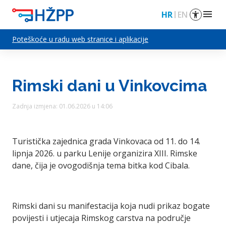
menu
HR
EN
Poteškoće u radu web stranice i aplikacije
Rimski dani u Vinkovcima
Zadnja izmjena: 01.06.2026 u 14:06
Turistička zajednica grada Vinkovaca od 11. do 14.
lipnja 2026. u parku Lenije organizira XIII. Rimske
dane, čija je ovogodišnja tema bitka kod Cibala.
Rimski dani su manifestacija koja nudi prikaz bogate
povijesti i utjecaja Rimskog carstva na područje