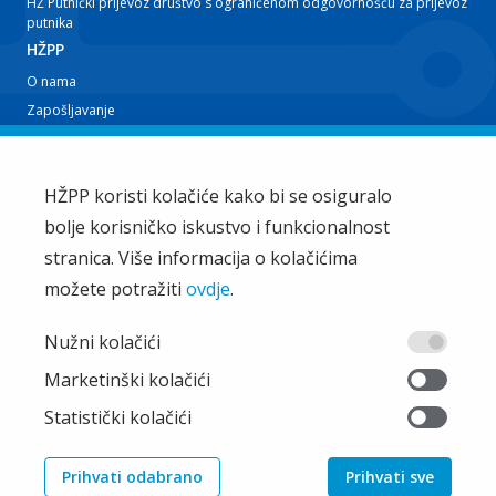
HŽ Putnički prijevoz društvo s ograničenom odgovornošću za prijevoz
putnika
HŽPP
O nama
Zapošljavanje
Planovi i izvještaji
Javna nabava
Iz tvrtke
HŽPP koristi kolačiće kako bi se osiguralo
bolje korisničko iskustvo i funkcionalnost
EU projekti
Train'n'Green
stranica. Više informacija o kolačićima
Vijesti
možete potražiti
ovdje
.
Zakup i ostale usluge
Ostalo
Nužni kolačići
Oglašavanje
Marketinški kolačići
Najčešća pitanja
Statistički kolačići
Pristup informacijama
Pravila privatnosti
Prihvati odabrano
Prihvati sve