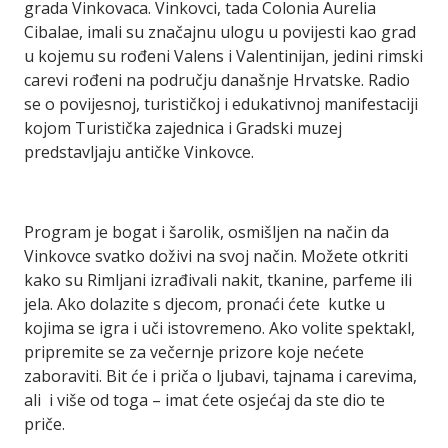
grada Vinkovaca. Vinkovci, tada Colonia Aurelia
Cibalae, imali su značajnu ulogu u povijesti kao grad
u kojemu su rođeni Valens i Valentinijan, jedini rimski
carevi rođeni na području današnje Hrvatske. Radio
se o povijesnoj, turističkoj i edukativnoj manifestaciji
kojom Turistička zajednica i Gradski muzej
predstavljaju antičke Vinkovce.
Program je bogat i šarolik, osmišljen na način da
Vinkovce svatko doživi na svoj način. Možete otkriti
kako su Rimljani izrađivali nakit, tkanine, parfeme ili
jela. Ako dolazite s djecom, pronaći ćete kutke u
kojima se igra i uči istovremeno. Ako volite spektakl,
pripremite se za večernje prizore koje nećete
zaboraviti. Bit će i priča o ljubavi, tajnama i carevima,
ali i više od toga – imat ćete osjećaj da ste dio te
priče.