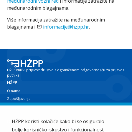
međunarodni vozni red
i informacije zatražite na
međunarodnim blagajnama.
Više informacija zatražite na međunarodnim
blagajnama i
email
informacije@hzpp.hr
.
HŽ Putnički prijevoz društvo s ograničenom odgovornošću za prijevoz
putnika
HŽPP
O nama
Zapošljavanje
Planovi i izvještaji
Javna nabava
Iz tvrtke
HŽPP koristi kolačiće kako bi se osiguralo
bolje korisničko iskustvo i funkcionalnost
EU projekti