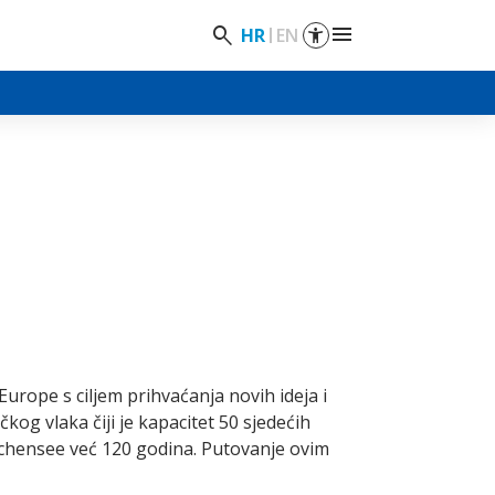
menu
search
HR
EN
urope s ciljem prihvaćanja novih ideja i
kog vlaka čiji je kapacitet 50 sjedećih
achensee već 120 godina. Putovanje ovim