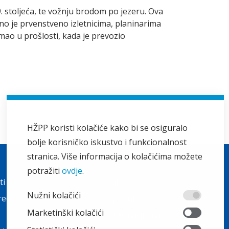
. stoljeća, te vožnju brodom po jezeru. Ova
o je prvenstveno izletnicima, planinarima
imao u prošlosti, kada je prevozio
HŽPP koristi kolačiće kako bi se osiguralo
bolje korisničko iskustvo i funkcionalnost
stranica. Više informacija o kolačićima možete
Ostalo
potražiti
ovdje
.
ti
Oglašavanje
Nužni kolačići
reen
Najčešća pitanja
Marketinški kolačići
Pristup informacijama