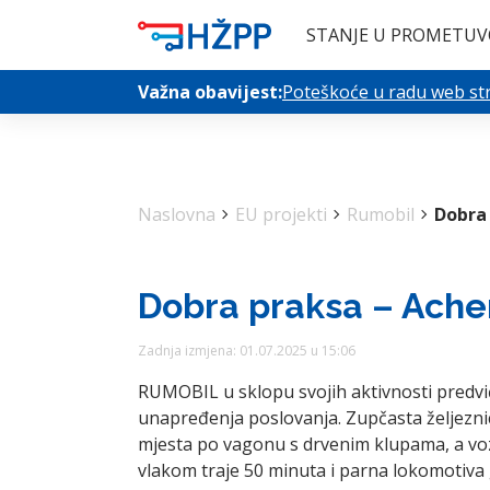
STANJE U PROMETU
V
Važna obavijest:
Poteškoće u radu web stra
Naslovna
chevron_right
EU projekti
chevron_right
Rumobil
chevron_right
Dobra
Dobra praksa – Ach
Zadnja izmjena: 01.07.2025 u 15:06
RUMOBIL u sklopu svojih aktivnosti predviđ
unapređenja poslovanja. Zupčasta željeznica 
mjesta po vagonu s drvenim klupama, a voz
vlakom traje 50 minuta i parna lokomotiva