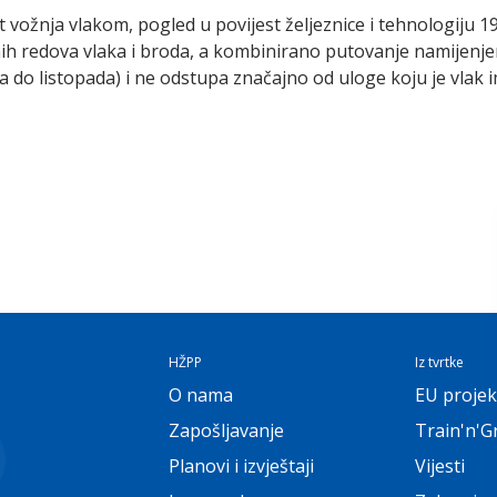
vožnja vlakom, pogled u povijest željeznice i tehnologiju 19
 redova vlaka i broda, a kombinirano putovanje namijenjen
ja do listopada) i ne odstupa značajno od uloge koju je vlak 
HŽPP
Iz tvrtke
O nama
EU projek
Zapošljavanje
Train'n'G
Planovi i izvještaji
Vijesti