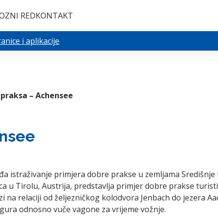
OZNI RED
KONTAKT
nice i aplikacije
 praksa – Achensee
ensee
a istraživanje primjera dobre prakse u zemljama Središnje E
u Tirolu, Austrija, predstavlja primjer dobre prakse turistič
i na relaciji od željezničkog kolodvora Jenbach do jezera A
 gura odnosno vuče vagone za vrijeme vožnje.