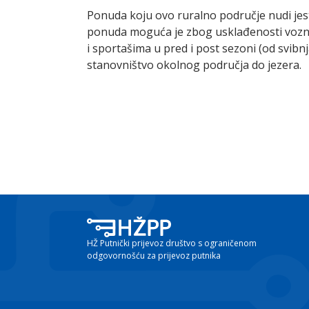
Ponuda koju ovo ruralno područje nudi jest 
ponuda moguća je zbog usklađenosti voznih
i sportašima u pred i post sezoni (od svibn
stanovništvo okolnog područja do jezera.
HŽ Putnički prijevoz društvo s ograničenom
odgovornošću za prijevoz putnika