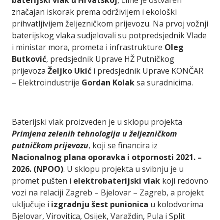
baterijski vlak u Hrvatskoj
, čime je ostvaren
značajan iskorak prema održivijem i ekološki
prihvatljivijem željezničkom prijevozu. Na prvoj vožnji
baterijskog vlaka sudjelovali su potpredsjednik Vlade
i ministar mora, prometa i infrastrukture
Oleg
Butković
, predsjednik Uprave HŽ Putničkog
prijevoza
Željko Ukić
i predsjednik Uprave KONČAR
– Elektroindustrije
Gordan Kolak
sa suradnicima.
Baterijski vlak proizveden je u sklopu projekta
Primjena zelenih tehnologija u željezničkom
putničkom prijevozu
, koji se financira iz
Nacionalnog plana oporavka i otpornosti 2021. –
2026. (NPOO)
. U sklopu projekta u svibnju je u
promet pušten i
elektrobaterijski vlak
koji redovno
vozi na relaciji Zagreb – Bjelovar – Zagreb, a projekt
uključuje i
izgradnju šest punionica
u kolodvorima
Bjelovar, Virovitica, Osijek, Varaždin, Pula i Split