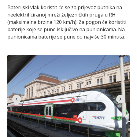
Baterijski vlak koristit će se za prijevoz putnika na
neelektrificiranoj mreži željezničkih pruga u RH
(maksimalna brzina 120 km/h). Za pogon će koristiti
baterije koje se pune isključivo na punionicama. Na
punionicama baterije se pune do najviše 30 minuta.
chevron_left
chevron_right