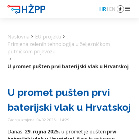
menu
HR
EN
Naslovna
chevron_right
EU projekti
chevron_right
Primjena zelenih tehnologija u željezničkom
putničkom prijevozu
chevron_right
U promet pušten prvi baterijski vlak u Hrvatskoj
U promet pušten prvi
baterijski vlak u Hrvatskoj
Zadnja izmjena: 04.02.2026 u 14:29
Danas,
29. rujna 2025.
u promet je pušten
prvi