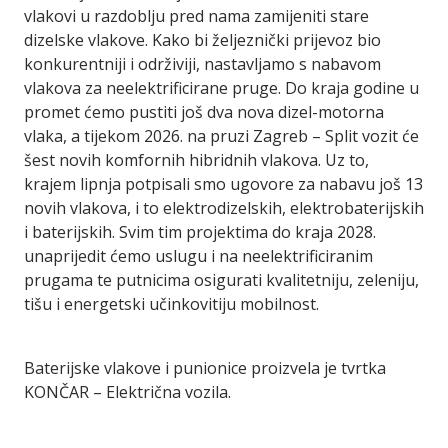
vlakovi u razdoblju pred nama zamijeniti stare
dizelske vlakove. Kako bi željeznički prijevoz bio
konkurentniji i održiviji, nastavljamo s nabavom
vlakova za neelektrificirane pruge. Do kraja godine u
promet ćemo pustiti još dva nova dizel-motorna
vlaka, a tijekom 2026. na pruzi Zagreb – Split vozit će
šest novih komfornih hibridnih vlakova. Uz to,
krajem lipnja potpisali smo ugovore za nabavu još 13
novih vlakova, i to elektrodizelskih, elektrobaterijskih
i baterijskih. Svim tim projektima do kraja 2028.
unaprijedit ćemo uslugu i na neelektrificiranim
prugama te putnicima osigurati kvalitetniju, zeleniju,
tišu i energetski učinkovitiju mobilnost.
Baterijske vlakove i punionice proizvela je tvrtka
KONČAR – Električna vozila.