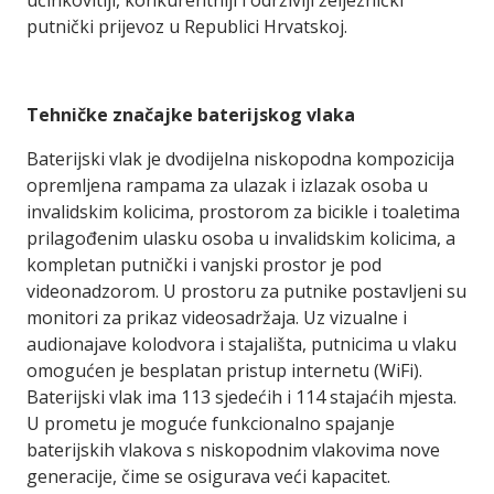
učinkovitiji, konkurentniji i održiviji željeznički
putnički prijevoz u Republici Hrvatskoj.
Tehničke značajke baterijskog vlaka
Baterijski vlak je dvodijelna niskopodna kompozicija
opremljena rampama za ulazak i izlazak osoba u
invalidskim kolicima, prostorom za bicikle i toaletima
prilagođenim ulasku osoba u invalidskim kolicima, a
kompletan putnički i vanjski prostor je pod
videonadzorom. U prostoru za putnike postavljeni su
monitori za prikaz videosadržaja. Uz vizualne i
audionajave kolodvora i stajališta, putnicima u vlaku
omogućen je besplatan pristup internetu (WiFi).
Baterijski vlak ima 113 sjedećih i 114 stajaćih mjesta.
U prometu je moguće funkcionalno spajanje
baterijskih vlakova s niskopodnim vlakovima nove
generacije, čime se osigurava veći kapacitet.