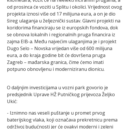
kilometara, vozit će na neelektrificiranim prugama, a
od prosinca će voziti u Splitu i okolici. Vrijednost ovog
projekta iznosi više od 17 milijuna eura, a on je dio
šireg ulaganja u željeznički sustav. Glavni projekti na
koridorima financiraju se iz europskih fondova, dok
se obnova lokalnih i regionalnih pruga financira iz
zajma EIB-a. Među najvećim ulaganjima je i projekt
Dugo Selo – Novska vrijedan više od 600 milijuna
eura, a do kraja godine bit će dovršena pruga
Zagreb – mađarska granica, čime ćemo imati
potpuno obnovljenu i moderniziranu dionicu.
O daljnjim investicijama u vozni park govorio je
predsjednik Uprave HŽ Putničkog prijevoza Željko
Ukić:
- Iznimno nas veseli puštanje u promet prvog
baterijskog vlaka, koji označava prekretnicu prema
održivoj budućnosti jer će ovakvi moderni i zeleni