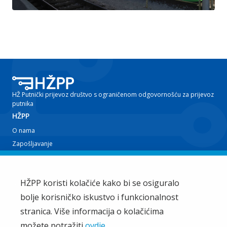
HŽ Putnički prijevoz društvo s ograničenom odgovornošću za prijevoz
putnika
HŽPP
O nama
Zapošljavanje
Planovi i izvještaji
Javna nabava
Iz tvrtke
HŽPP koristi kolačiće kako bi se osiguralo
bolje korisničko iskustvo i funkcionalnost
EU projekti
Train'n'Green
stranica. Više informacija o kolačićima
Vijesti
možete potražiti
ovdje
.