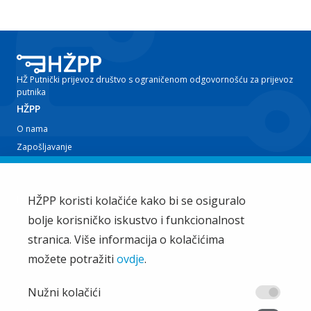
HŽ Putnički prijevoz društvo s ograničenom odgovornošću za prijevoz
putnika
HŽPP
O nama
Zapošljavanje
Planovi i izvještaji
Javna nabava
Iz tvrtke
HŽPP koristi kolačiće kako bi se osiguralo
bolje korisničko iskustvo i funkcionalnost
EU projekti
Train'n'Green
stranica. Više informacija o kolačićima
Vijesti
možete potražiti
ovdje
.
Zakup i ostale usluge
Ostalo
Nužni kolačići
Oglašavanje