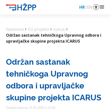
menu
HR
EN
Naslovna
chevron_right
EU projekti
chevron_right
Icarus
chevron_right
Održan sastanak tehničkoga Upravnog odbora i
upravljačke skupine projekta ICARUS
Održan sastanak
tehničkoga Upravnog
odbora i upravljačke
skupine projekta ICARUS
Zadnja izmjena: 31.01.2025 u 13:40